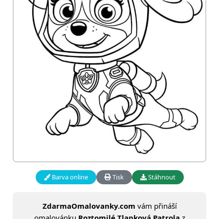
Barva online
Tisk
Stáhnout
ZdarmaOmalovanky.com
vám přináší
omalovánku
Roztomilé Tlapková Patrola
z