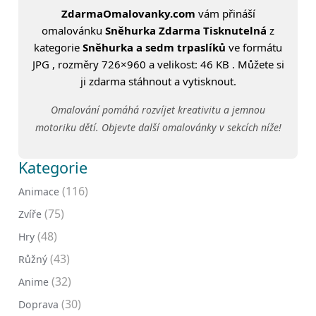
ZdarmaOmalovanky.com
vám přináší
omalovánku
Sněhurka Zdarma Tisknutelná
z
kategorie
Sněhurka a sedm trpaslíků
ve formátu
JPG , rozměry 726×960 a velikost: 46 KB . Můžete si
ji zdarma stáhnout a vytisknout.
Omalování pomáhá rozvíjet kreativitu a jemnou
motoriku dětí. Objevte další omalovánky v sekcích níže!
Kategorie
(116)
Animace
(75)
Zvíře
(48)
Hry
(43)
Růžný
(32)
Anime
(30)
Doprava