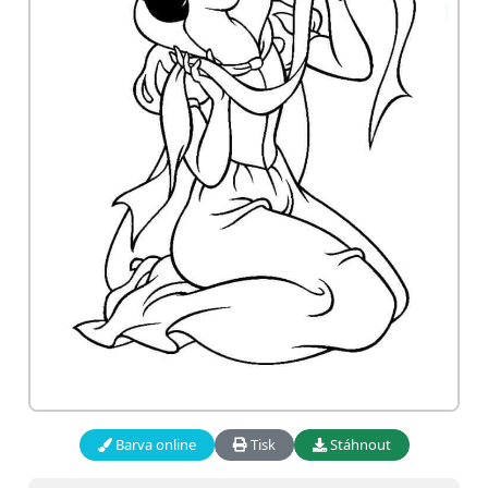
Barva online
Tisk
Stáhnout