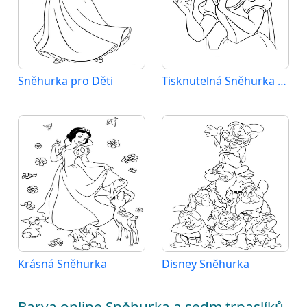
Sněhurka pro Děti
Tisknutelná Sněhurka Obrázek
Krásná Sněhurka
Disney Sněhurka
Barva online Sněhurka a sedm trpaslíků