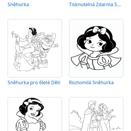
Sněhurka
Tisknutelná Zdarma Sněhurka
Sněhurka pro 6leté Děti
Roztomilá Sněhurka