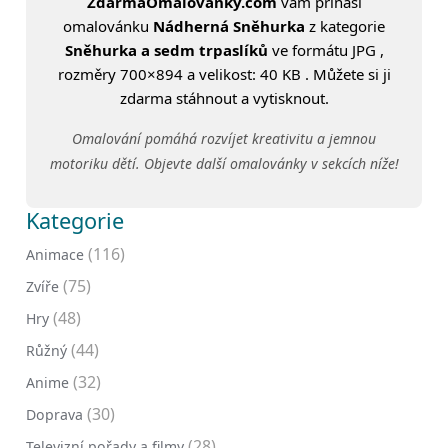
ZdarmaOmalovanky.com
vám přináší
omalovánku
Nádherná Sněhurka
z kategorie
Sněhurka a sedm trpaslíků
ve formátu JPG ,
rozměry 700×894 a velikost: 40 KB . Můžete si ji
zdarma stáhnout a vytisknout.
Omalování pomáhá rozvíjet kreativitu a jemnou
motoriku dětí. Objevte další omalovánky v sekcích níže!
Kategorie
(116)
Animace
(75)
Zvíře
(48)
Hry
(44)
Růžný
(32)
Anime
(30)
Doprava
(28)
Televizní pořady a filmy