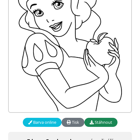
Barva online
Tisk
Stáhnout