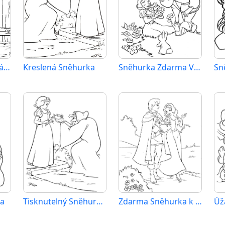
Zdarma Tisknutelná Sněhurka
Kreslená Sněhurka
Sněhurka Zdarma Vymalovatelné Obrázek
a
Tisknutelný Sněhurka Obrázek pro Děti
Zdarma Sněhurka k Tisku pro Děti
Úž