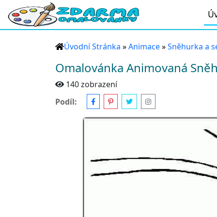
Úv
Úvodní Stránka
»
Animace
»
Sněhurka a s
Omalovánka Animovaná Sněh
140 zobrazení
Podíl: