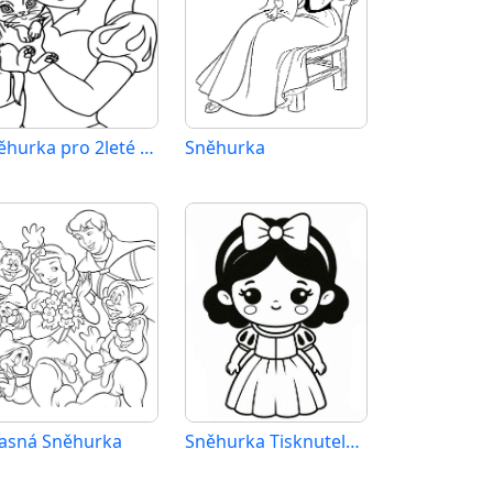
Sněhurka pro 2leté Děti
Sněhurka
asná Sněhurka
Sněhurka Tisknutelná pro Děti