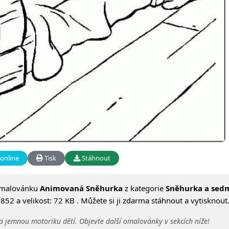
online
Tisk
Stáhnout
omalovánku
Animovaná Sněhurka
z kategorie
Sněhurka a sed
52 a velikost: 72 KB . Můžete si ji zdarma stáhnout a vytisknout
a jemnou motoriku dětí. Objevte další omalovánky v sekcích níže!