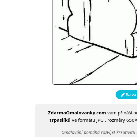
Barva 
ZdarmaOmalovanky.com
vám přináší 
trpaslíků
ve formátu JPG , rozměry 656×8
Omalování pomáhá rozvíjet kreativitu 