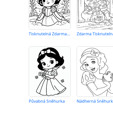
Tisknutelná Zdarma Sněhurka
Půvabná Sněhurka
Nádherná Sněhurk