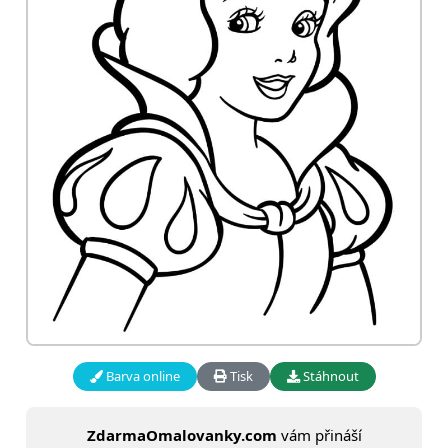
Barva online
Tisk
Stáhnout
ZdarmaOmalovanky.com
vám přináší