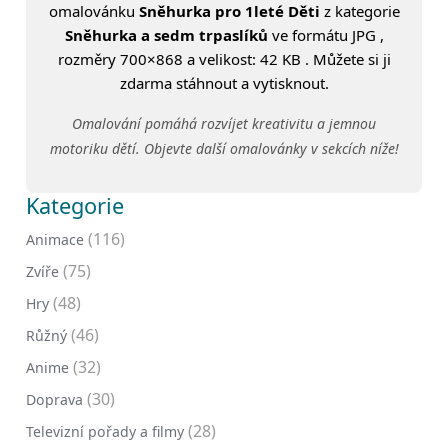
omalovánku
Sněhurka pro 1leté Děti
z kategorie
Sněhurka a sedm trpaslíků
ve formátu JPG ,
rozměry 700×868 a velikost: 42 KB . Můžete si ji
zdarma stáhnout a vytisknout.
Omalování pomáhá rozvíjet kreativitu a jemnou
motoriku dětí. Objevte další omalovánky v sekcích níže!
Kategorie
(116)
Animace
(75)
Zvíře
(48)
Hry
(46)
Růžný
(32)
Anime
(30)
Doprava
(28)
Televizní pořady a filmy