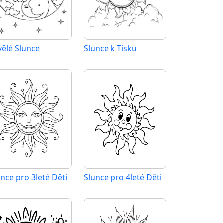
vělé Slunce
Slunce k Tisku
unce pro 3leté Děti
Slunce pro 4leté Děti