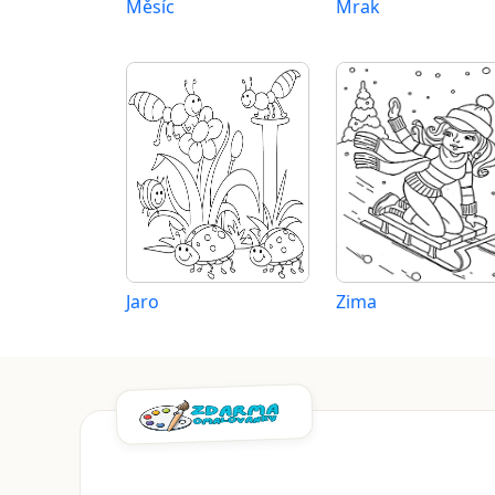
Měsíc
Mrak
Jaro
Zima