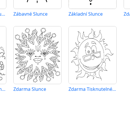
Velmi Roztomilé Slunce
Zábavné Slunce
Základní Slunce
Zdarma Slunce Vymalovatelné
Zdarma Slunce
Zdarma Tisknutelné Slunce