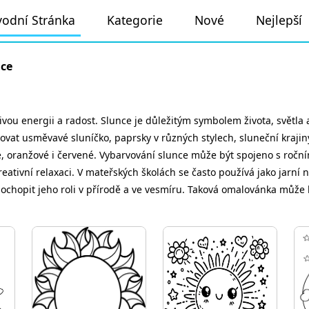
odní Stránka
Kategorie
Nové
Nejlepší
nce
jivou energii a radost. Slunce je důležitým symbolem života, světl
vat usměvavé sluníčko, paprsky v různých stylech, sluneční krajiny n
, oranžové i červené. Vybarvování slunce může být spojeno s roční
eativní relaxaci. V mateřských školách se často používá jako jarní
chopit jeho roli v přírodě a ve vesmíru. Taková omalovánka může bý