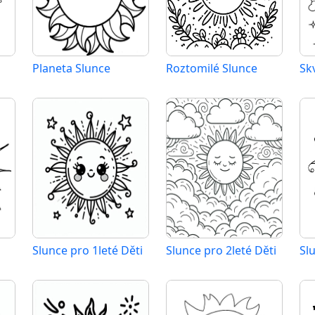
Planeta Slunce
Roztomilé Slunce
Sk
Slunce pro 1leté Děti
Slunce pro 2leté Děti
Sl