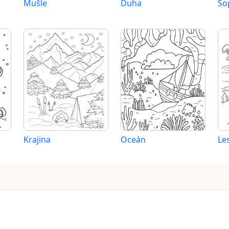
Mušle
Duha
So
Krajina
Oceán
Le