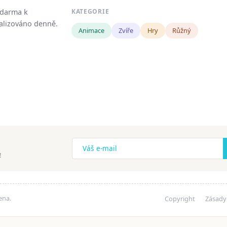
zdarma k
KATEGORIE
tualizováno denně.
Animace
Zvíře
Hry
Růžný
!
ena.
Copyright
Zásady