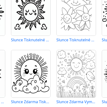
Slunce Tisknutelné pro Děti
Slunce Tisknutelné Zdarma
Sl
Slunce Zdarma pro Děti
Slunce Zdarma Tisknutelné
Slunce Zdarma Vymalovatelné Obrázek
Sl