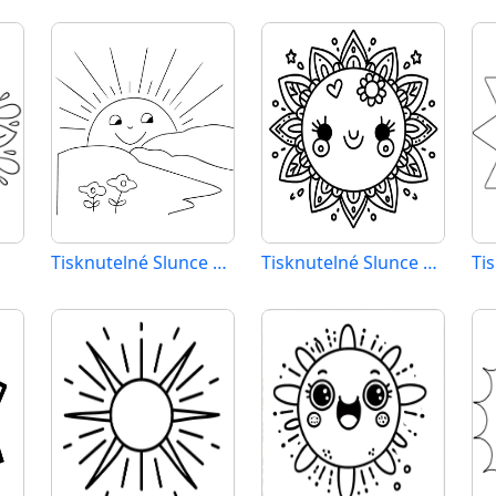
Tisknutelné Slunce Obrázek pro Děti
Tisknutelné Slunce Obrázek
Ti