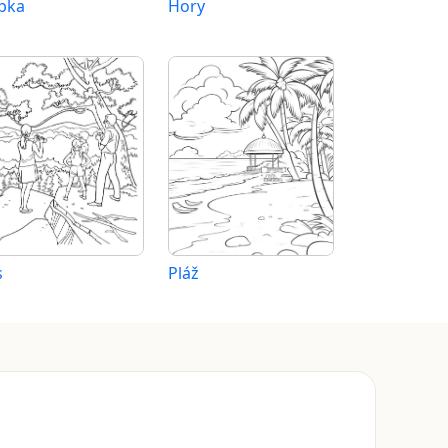
pka
Hory
s
Pláž