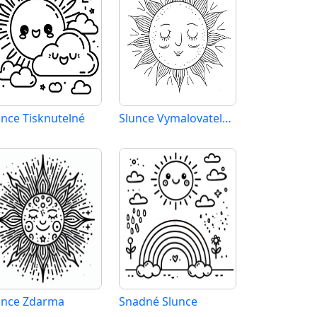
unce Tisknutelné
Slunce Vymalovatelné pro Děti
unce Zdarma
Snadné Slunce