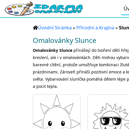
Úv
Úvodní Stránka
»
Přírodní a Krajina
»
Slu
Omalovánky Slunce
Omalovánky Slunce
přinášejí do tvoření dětí hře
kreslení, ale i v omalovánkách. Děti mohou vybarvo
barevné cítění, protože umožňuje kombinaci žluté
prázdninami. Zároveň přináší pozitivní emoce a kr
světa. Vybarvování sluníčka pomáhá dětem lépe po
a pocit tepla.