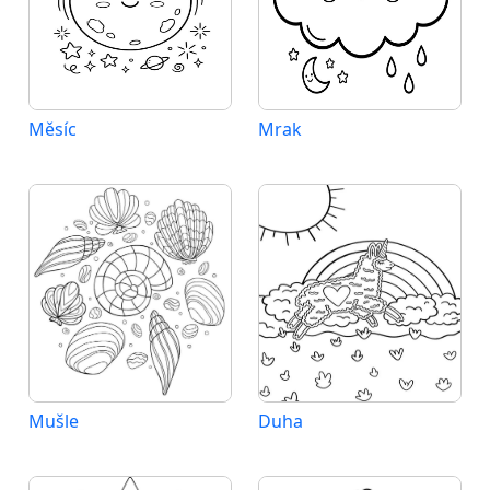
Měsíc
Mrak
Mušle
Duha