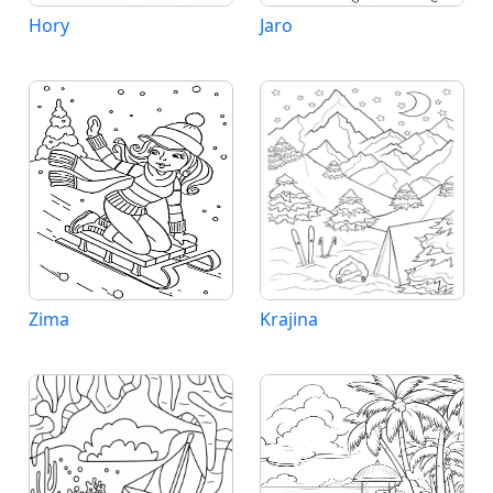
Hory
Jaro
Zima
Krajina