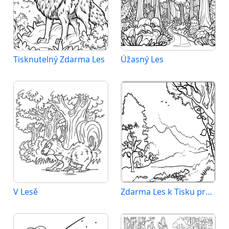
Tisknutelný Zdarma Les
Úžasný Les
V Lesě
Zdarma Les k Tisku pro Děti