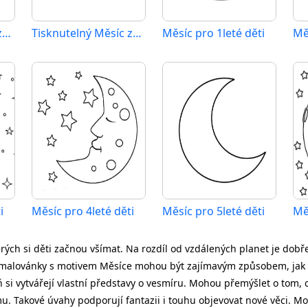
Tisknutelný Měsíc zadarmo
Tisknutelný Měsíc zdarma
Měsíc pro 1leté děti
Mě
i
Měsíc pro 4leté děti
Měsíc pro 5leté děti
Mě
erých si děti začnou všímat. Na rozdíl od vzdálených planet je d
. Omalovánky s motivem Měsíce mohou být zajímavým způsobem, jak t
 si vytvářejí vlastní představy o vesmíru. Mohou přemýšlet o tom, 
u. Takové úvahy podporují fantazii i touhu objevovat nové věci. Mo