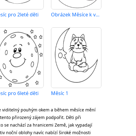
síc pro 2leté děti
Obrázek Měsíce k vytištění
síc pro 6leté děti
Měsíc 1
obře viditelný pouhým okem a během měsíce mění
ento přirozený zájem podpořit. Děti při
co se nachází za hranicemi Země, jak vypadají
tiv noční oblohy navíc nabízí široké možnosti