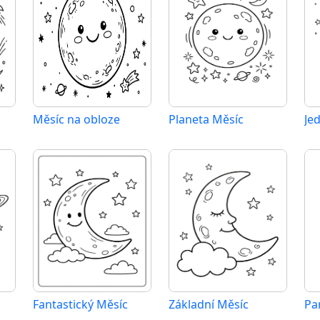
Měsíc na obloze
Planeta Měsíc
Je
Fantastický Měsíc
Základní Měsíc
Pa