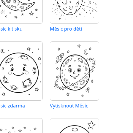
síc k tisku
Měsíc pro děti
síc zdarma
Vytisknout Měsíc