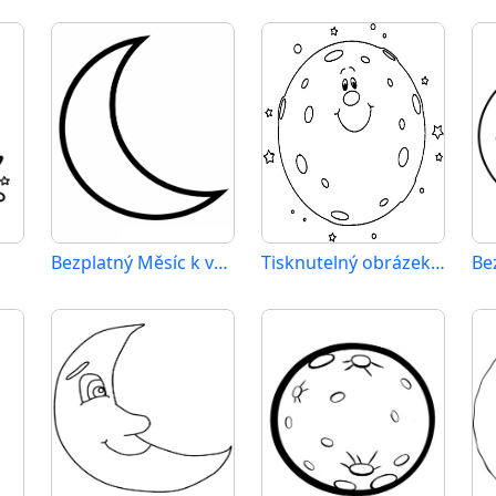
Bezplatný Měsíc k vytisknutí
Tisknutelný obrázek Měsíce