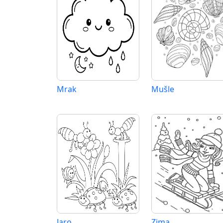
Mrak
Mušle
Jaro
Zima