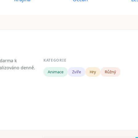
zdarma k
KATEGORIE
tualizováno denně.
Animace
Zvíře
Hry
Růžný