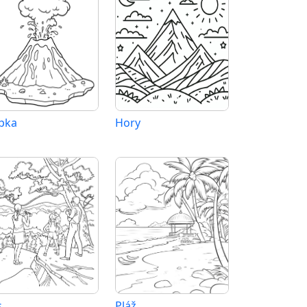
pka
Hory
s
Pláž