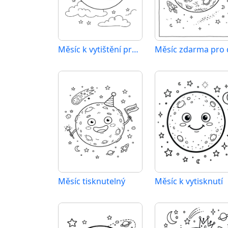
Měsíc k vytištění pro děti
Měsíc tisknutelný
Měsíc k vytisknutí