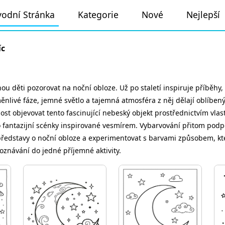
odní Stránka
Kategorie
Nové
Nejlepší
íc
hou děti pozorovat na noční obloze. Už po staletí inspiruje příběh
nlivé fáze, jemné světlo a tajemná atmosféra z něj dělají oblíbený 
t objevovat tento fascinující nebeský objekt prostřednictvím vlas
 fantazijní scénky inspirované vesmírem. Vybarvování přitom podp
í představy o noční obloze a experimentovat s barvami způsobem, kte
oznávání do jedné příjemné aktivity.