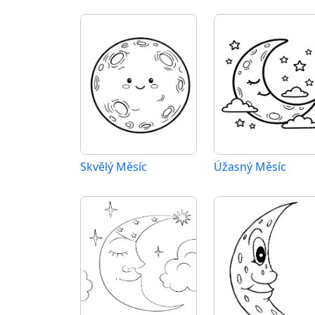
Skvělý Měsíc
Úžasný Měsíc