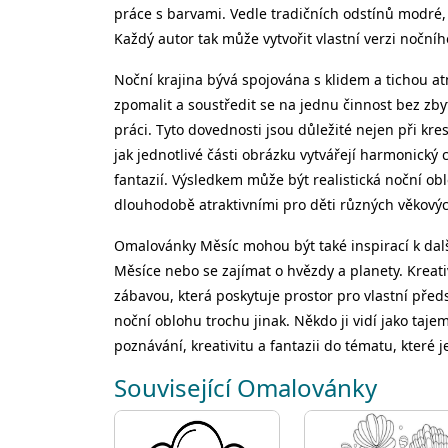
práce s barvami. Vedle tradičních odstínů modré, 
Každý autor tak může vytvořit vlastní verzi noční
Noční krajina bývá spojována s klidem a tichou 
zpomalit a soustředit se na jednu činnost bez zby
práci. Tyto dovednosti jsou důležité nejen při kre
jak jednotlivé části obrázku vytvářejí harmonick
fantazií. Výsledkem může být realistická noční o
dlouhodobě atraktivními pro děti různých věkovýc
Omalovánky Měsíc mohou být také inspirací k dalš
Měsíce nebo se zajímat o hvězdy a planety. Kreat
zábavou, která poskytuje prostor pro vlastní před
noční oblohu trochu jinak. Někdo ji vidí jako taj
poznávání, kreativitu a fantazii do tématu, které
Související Omalovánky