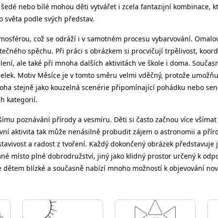
šedé nebo bílé mohou děti vytvářet i zcela fantazijní kombinace, k
ho světa podle svých představ.
atmosférou, což se odráží i v samotném procesu vybarvování. Omal
tečného spěchu. Při práci s obrázkem si procvičují trpělivost, koor
slení, ale také při mnoha dalších aktivitách ve škole i doma. Součas
ý celek. Motiv Měsíce je v tomto směru velmi vděčný, protože umož
bloha stejně jako kouzelná scenérie připomínající pohádku nebo sen
h kategorií.
ímu poznávání přírody a vesmíru. Děti si často začnou více všímat 
ivní aktivita tak může nenásilně probudit zájem o astronomii a pří
stavivost a radost z tvoření. Každý dokončený obrázek představuje
emné místo plné dobrodružství, jiný jako klidný prostor určený k od
 je dětem blízké a současně nabízí mnoho možností k objevování no