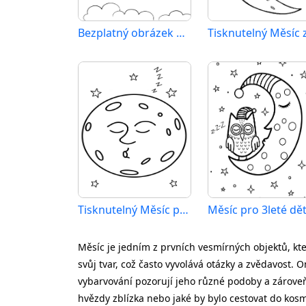
Bezplatný obrázek Měsíce
Tisknutelný Měsíc pro děti
Měsíc pro 3leté dět
Měsíc je jedním z prvních vesmírných objektů, kt
svůj tvar, což často vyvolává otázky a zvědavost
vybarvování pozorují jeho různé podoby a zároveň
hvězdy zblízka nebo jaké by bylo cestovat do kosm