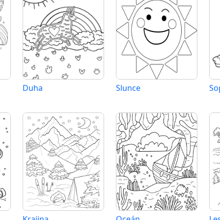
Duha
Slunce
So
Krajina
Oceán
Le