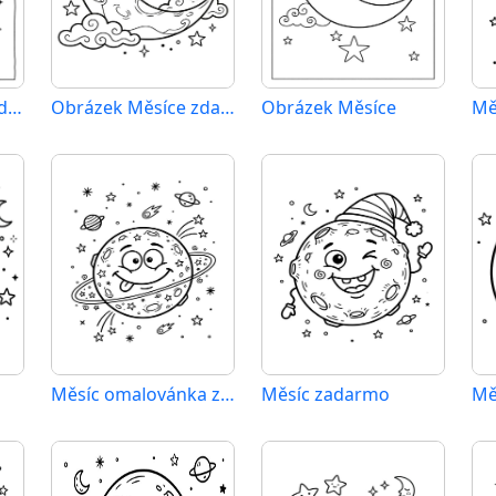
Měsíc zdarma pro děti
Obrázek Měsíce zdarma
Obrázek Měsíce
Mě
Měsíc omalovánka zdarma
Měsíc zadarmo
Mě