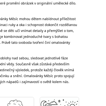
teré promění obrázek v originální umělecké dílo.
ovánky Měsíc mohou dětem nabídnout příležitost
dinaci ruky a oka i schopnost dokončit rozdělanou
ně se děti učí vnímat detaily a přemýšlet o tom,
ňuje kombinovat jednoduché tvary s bohatou
. Právě tato svoboda tvoření činí omalovánky
oblohy nad sebou, sledovat jednotlivé fáze
rodní vědy. Současně však zůstává především
 jedinečný výsledek, protože každý člověk vnímá
počinku a snění. Omalovánky Měsíc proto spojují
vých nápadů i zajímavostí o světě kolem nás.