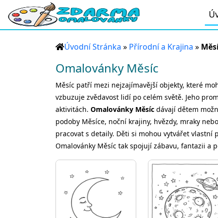
Úv
Úvodní Stránka
»
Přírodní a Krajina
»
Měs
Omalovánky Měsíc
Měsíc patří mezi nejzajímavější objekty, které mo
vzbuzuje zvědavost lidí po celém světě. Jeho promě
aktivitách.
Omalovánky Měsíc
dávají dětem možnos
podoby Měsíce, noční krajiny, hvězdy, mraky nebo
pracovat s detaily. Děti si mohou vytvářet vlastn
Omalovánky Měsíc tak spojují zábavu, fantazii a p