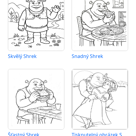
Skvělý Shrek
Snadný Shrek
Šťastný Shrek
Tisknutelný obrázek Shreka