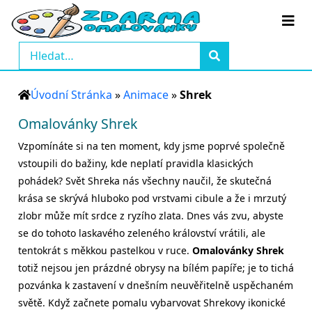
Úvodní Stránka
»
Animace
»
Shrek
Omalovánky Shrek
Vzpomínáte si na ten moment, kdy jsme poprvé společně
vstoupili do bažiny, kde neplatí pravidla klasických
pohádek? Svět Shreka nás všechny naučil, že skutečná
krása se skrývá hluboko pod vrstvami cibule a že i mrzutý
zlobr může mít srdce z ryzího zlata. Dnes vás zvu, abyste
se do tohoto laskavého zeleného království vrátili, ale
tentokrát s měkkou pastelkou v ruce.
Omalovánky Shrek
totiž nejsou jen prázdné obrysy na bílém papíře; je to tichá
pozvánka k zastavení v dnešním neuvěřitelně uspěchaném
světě. Když začnete pomalu vybarvovat Shrekovy ikonické