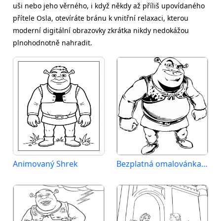
uši nebo jeho věrného, i když někdy až příliš upovídaného
přítele Osla, otevíráte bránu k vnitřní relaxaci, kterou
moderní digitální obrazovky zkrátka nikdy nedokážou
plnohodnotně nahradit.
Animovaný Shrek
Bezplatná omalovánka Shreka