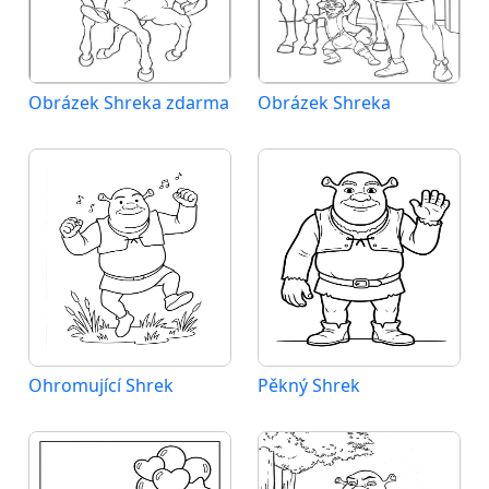
Obrázek Shreka zdarma
Obrázek Shreka
Ohromující Shrek
Pěkný Shrek