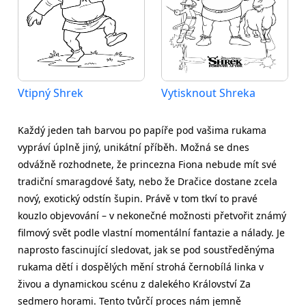
Vtipný Shrek
Vytisknout Shreka
Každý jeden tah barvou po papíře pod vašima rukama
vypráví úplně jiný, unikátní příběh. Možná se dnes
odvážně rozhodnete, že princezna Fiona nebude mít své
tradiční smaragdové šaty, nebo že Dračice dostane zcela
nový, exotický odstín šupin. Právě v tom tkví to pravé
kouzlo objevování – v nekonečné možnosti přetvořit známý
filmový svět podle vlastní momentální fantazie a nálady. Je
naprosto fascinující sledovat, jak se pod soustředěnýma
rukama dětí i dospělých mění strohá černobílá linka v
živou a dynamickou scénu z dalekého Království Za
sedmero horami. Tento tvůrčí proces nám jemně