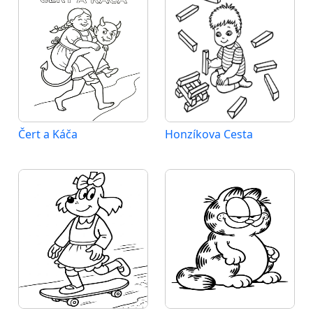
Čert a Káča
Honzíkova Cesta