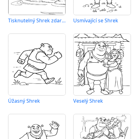
Tisknutelný Shrek zdarma
Usmívající se Shrek
Úžasný Shrek
Veselý Shrek