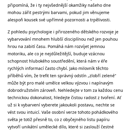
připomíná, že i ty nejvšednější okamžiky našeho dne
mohou zářit pestrými barvami, pokud jim věnujeme
alespoň kousek své upřímné pozornosti a trpělivosti.
Z pohledu psychologie i přirozeného dětského rozvoje je
vybarvování mnohem hlubší disciplínou než jen pouhou
hrou na zabití času. Pomáhá nám rozvíjet jemnou
motoriku, ale co je nejdůležitější, buduje vzácnou
schopnost hlubokého soustředění, která nám v éře
rychlých informací často chybí. Jako milovník těchto
příběhů vím, že trefit ten správný odstín „zlobří zelené“
může být pro malé umělce velkou výzvou i napínavým
dobrodružstvím zároveň. Nehledejte v tom za každou cenu
technickou dokonalost, hledejte čistou radost z tvoření. Ať
už si k vybarvení vyberete jakoukoli postavu, nechte se
vést svou intuicí. Vaše osobní verze tohoto pohádkového
světa je totiž přesně to, co z obyčejného listu papíru
vytvoří unikátní umělecké dílo, které si zaslouží čestné