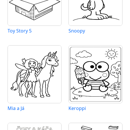
Toy Story 5
Snoopy
Mia a Já
Keroppi