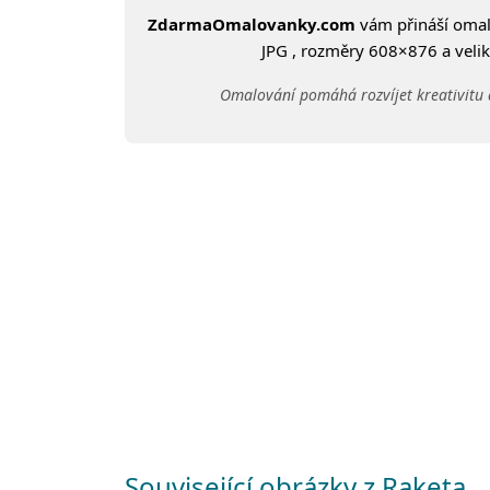
ZdarmaOmalovanky.com
vám přináší oma
JPG , rozměry 608×876 a veliko
Omalování pomáhá rozvíjet kreativitu 
Související obrázky z Raketa