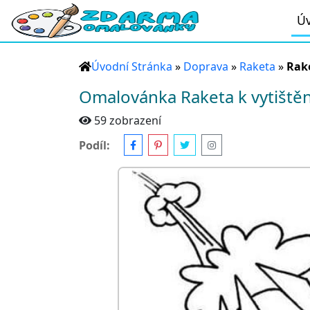
Úv
Úvodní Stránka
»
Doprava
»
Raketa
»
Rake
Omalovánka Raketa k vytištěn
59 zobrazení
Podíl: