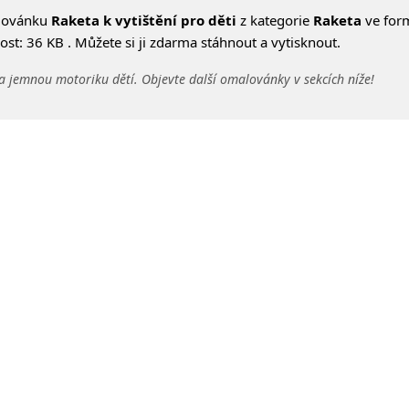
lovánku
Raketa k vytištění pro děti
z kategorie
Raketa
ve for
st: 36 KB . Můžete si ji zdarma stáhnout a vytisknout.
a jemnou motoriku dětí. Objevte další omalovánky v sekcích níže!