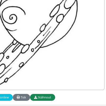
online
Tisk
Stáhnout