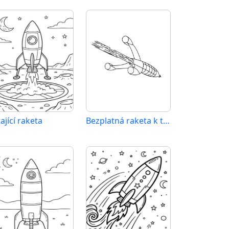
ající raketa
Bezplatná raketa k tisku