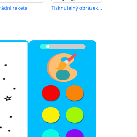
rádní raketa
Tisknutelný obrázek rakety