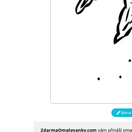
Barva 
ZdarmaOmalovanky.com
vám přináší om