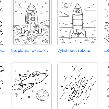
Bezplatná raketa k vytisknutí
Bezplatná raketa k vytištění
Vytisknout raketu
Lét