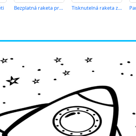
ti
Bezplatná raketa pro děti
Tisknutelná raketa zadarmo
Pa