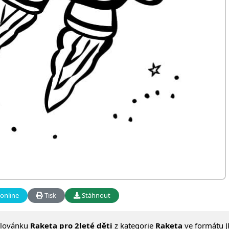
online
Tisk
Stáhnout
alovánku
Raketa pro 2leté děti
z kategorie
Raketa
ve formátu J