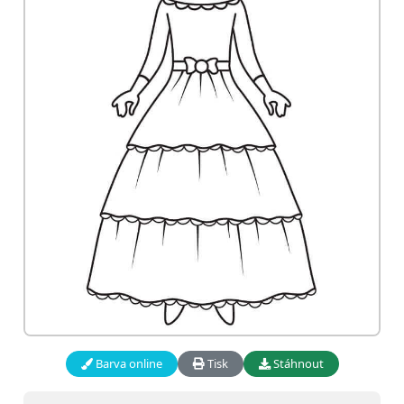
Barva online
Tisk
Stáhnout