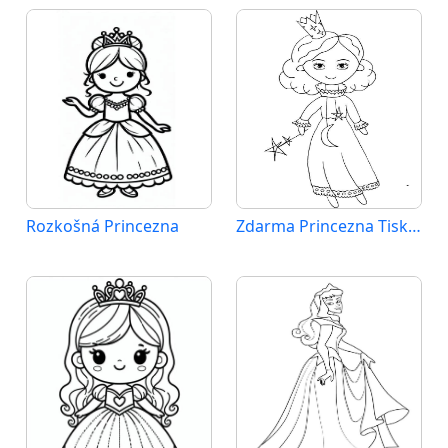
Rozkošná Princezna
Zdarma Princezna Tisknutelná