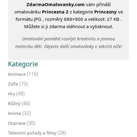
ZdarmaOmalovanky.com
vám přináší
omalovánku
Princezna 2
z kategorie
Princezny
ve
formátu JPG , rozměry 688×900 a velikost: 27 KB .
Můžete si ji zdarma stáhnout a vytisknout.
Omalování pomáhá rozvíjet kreativitu a jemnou
motoriku dětí. Objevte další omalovánky v sekcích níže!
Kategorie
(116)
Animace
(75)
Zvíře
(48)
Hry
(46)
Růžný
(32)
Anime
(30)
Doprava
(28)
Televizní pořady a filmy