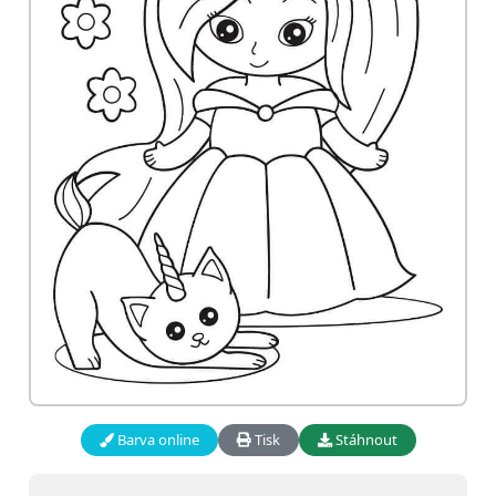
Barva online
Tisk
Stáhnout