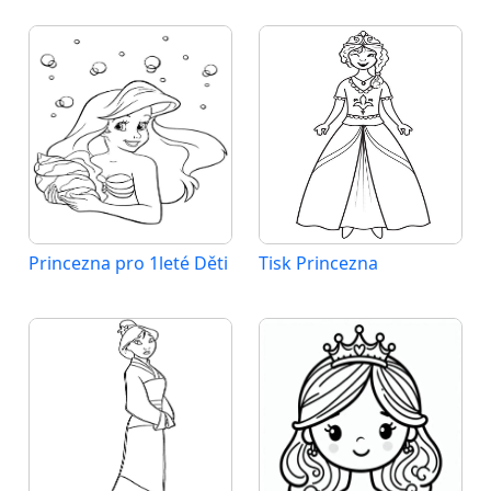
Princezna pro 1leté Děti
Tisk Princezna