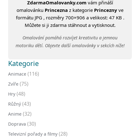
ZdarmaOmalovanky.com
vám přináší
omalovánku
Princezna
z kategorie
Princezny
ve
formátu JPG , rozměry 700×906 a velikost: 47 KB .
Můžete si ji zdarma stáhnout a vytisknout.
Omalování pomáhá rozvíjet kreativitu a jemnou
motoriku dětí. Objevte další omalovánky v sekcích níže!
Kategorie
(116)
Animace
(75)
Zvíře
(48)
Hry
(43)
Růžný
(32)
Anime
(30)
Doprava
(28)
Televizní pořady a filmy