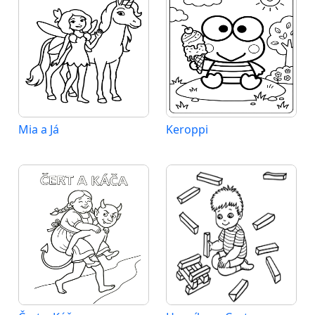
Mia a Já
Keroppi