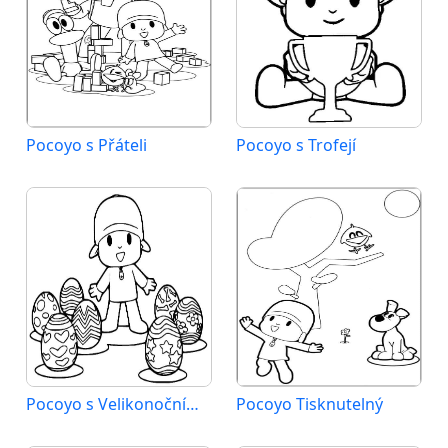
Pocoyo s Přáteli
Pocoyo s Trofejí
Pocoyo s Velikonočními Vejci
Pocoyo Tisknutelný