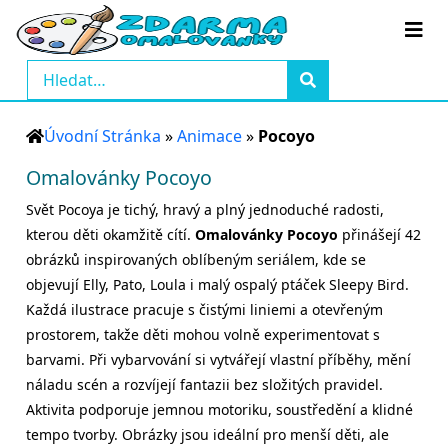
Úvodní Stránka
»
Animace
»
Pocoyo
Omalovánky Pocoyo
Svět Pocoya je tichý, hravý a plný jednoduché radosti,
kterou děti okamžitě cítí.
Omalovánky Pocoyo
přinášejí 42
obrázků inspirovaných oblíbeným seriálem, kde se
objevují Elly, Pato, Loula i malý ospalý ptáček Sleepy Bird.
Každá ilustrace pracuje s čistými liniemi a otevřeným
prostorem, takže děti mohou volně experimentovat s
barvami. Při vybarvování si vytvářejí vlastní příběhy, mění
náladu scén a rozvíjejí fantazii bez složitých pravidel.
Aktivita podporuje jemnou motoriku, soustředění a klidné
tempo tvorby. Obrázky jsou ideální pro menší děti, ale