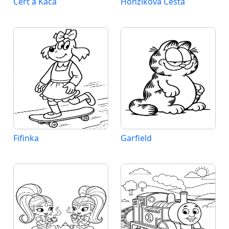
Čert a Káča
Honzíkova Cesta
Fifinka
Garfield