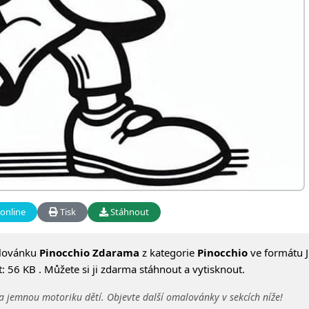
online
Tisk
Stáhnout
alovánku
Pinocchio Zdarama
z kategorie
Pinocchio
ve formátu J
 56 KB . Můžete si ji zdarma stáhnout a vytisknout.
a jemnou motoriku dětí. Objevte další omalovánky v sekcích níže!