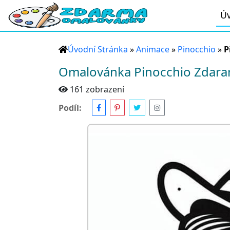
Úv
Úvodní Stránka
»
Animace
»
Pinocchio
»
P
Omalovánka Pinocchio Zdar
161 zobrazení
Podíl: