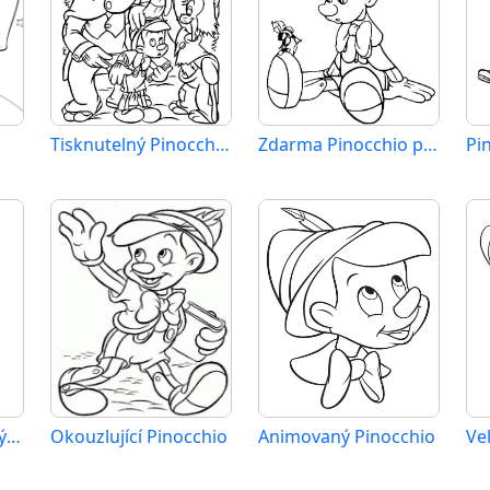
Tisknutelný Pinocchio Obrázek
Zdarma Pinocchio pro Malé Děti
Pi
Zdarma Tisknutelný Pinocchio
Okouzlující Pinocchio
Animovaný Pinocchio