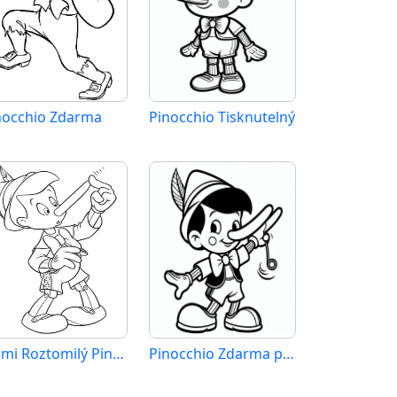
nocchio Zdarma
Pinocchio Tisknutelný
Velmi Roztomilý Pinocchio
Pinocchio Zdarma pro Děti