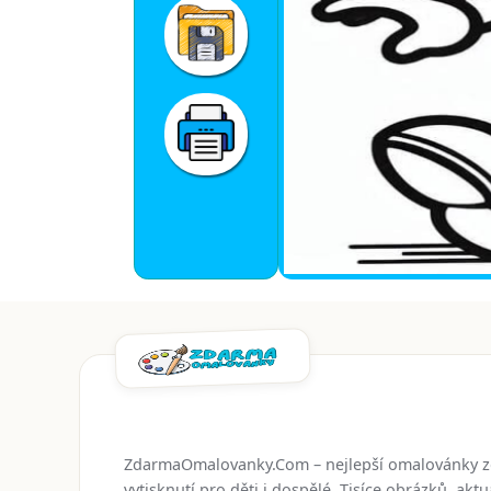
ZdarmaOmalovanky.Com – nejlepší omalovánky 
vytisknutí pro děti i dospělé. Tisíce obrázků, ak