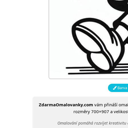
Barva 
ZdarmaOmalovanky.com
vám přináší om
rozměry 700×907 a velikost:
Omalování pomáhá rozvíjet kreativitu 