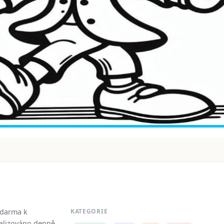
zdarma k
KATEGORIE
tualizováno denně.