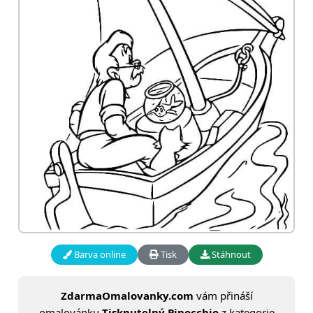
Barva online
Tisk
Stáhnout
ZdarmaOmalovanky.com
vám přináší
omalovánku
Tisknutelný Pinocchio
z kategorie