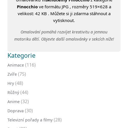
Pinocchio
ve formátu JPG , rozměry 519×628 a
velikost: 42 KB . Můžete si ji zdarma stáhnout a
vytisknout.
Omalování pomáhá rozvíjet kreativitu a jemnou
motoriku dětí. Objevte další omalovánky v sekcích níže!
Kategorie
(116)
Animace
(75)
Zvíře
(48)
Hry
(44)
Růžný
(32)
Anime
(30)
Doprava
(28)
Televizní pořady a filmy