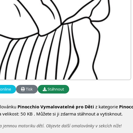
online
Tisk
Stáhnout
alovánku
Pinocchio Vymalovatelné pro Děti
z kategorie
Pinoc
velikost: 50 KB . Můžete si ji zdarma stáhnout a vytisknout.
a jemnou motoriku dětí. Objevte další omalovánky v sekcích níže!