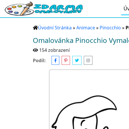
Úv
Úvodní Stránka
»
Animace
»
Pinocchio
»
P
Omalovánka Pinocchio Vymalo
154 zobrazení
Podíl: