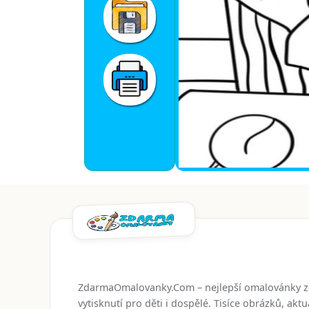
ZdarmaOmalovanky.Com – nejlepší omalovánky 
vytisknutí pro děti i dospělé. Tisíce obrázků, ak