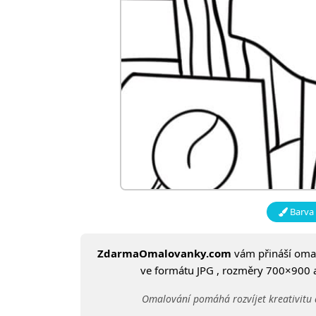
Barva 
ZdarmaOmalovanky.com
vám přináší om
ve formátu JPG , rozměry 700×900 a 
Omalování pomáhá rozvíjet kreativitu 