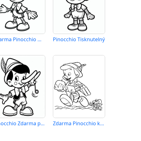
Zdarma Pinocchio Obrázek
Pinocchio Tisknutelný
Pinocchio Zdarma pro Děti
Zdarma Pinocchio k Tisku pro Děti