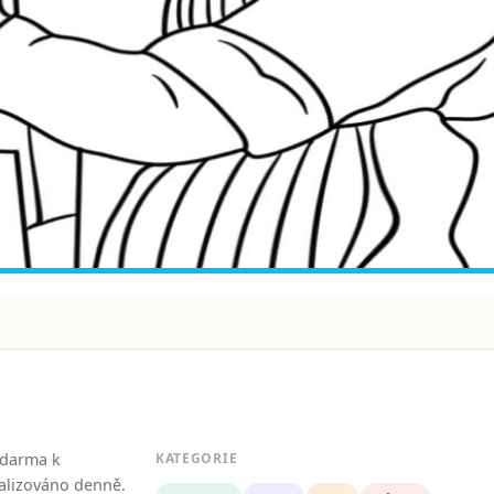
zdarma k
KATEGORIE
tualizováno denně.