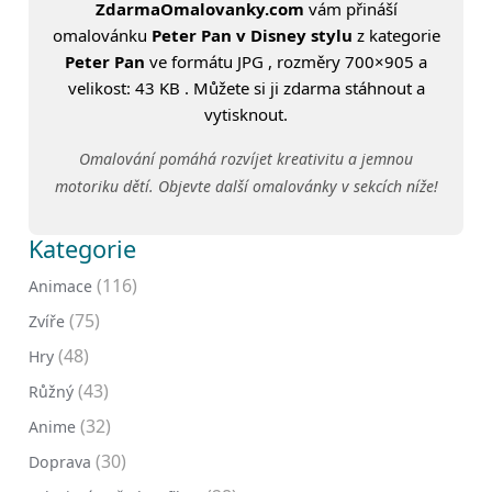
ZdarmaOmalovanky.com
vám přináší
omalovánku
Peter Pan v Disney stylu
z kategorie
Peter Pan
ve formátu JPG , rozměry 700×905 a
velikost: 43 KB . Můžete si ji zdarma stáhnout a
vytisknout.
Omalování pomáhá rozvíjet kreativitu a jemnou
motoriku dětí. Objevte další omalovánky v sekcích níže!
Kategorie
(116)
Animace
(75)
Zvíře
(48)
Hry
(43)
Růžný
(32)
Anime
(30)
Doprava