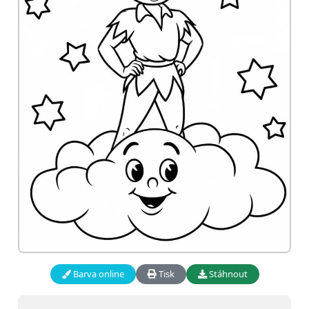
Barva online
Tisk
Stáhnout