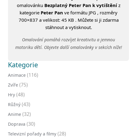
omalovánku
Bezplatný Peter Pan k vytištění
z
kategorie
Peter Pan
ve formátu JPG , rozměry
700×837 a velikost: 45 KB . Můžete si ji zdarma
stáhnout a vytisknout.
Omalování pomáhá rozvíjet kreativitu a jemnou
motoriku dětí. Objevte další omalovánky v sekcích níže!
Kategorie
(116)
Animace
(75)
Zvíře
(48)
Hry
(43)
Růžný
(32)
Anime
(30)
Doprava
(28)
Televizní pořady a filmy