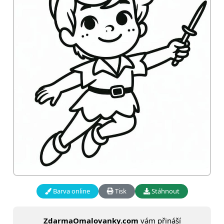
Barva online
Tisk
Stáhnout
ZdarmaOmalovanky.com
vám přináší