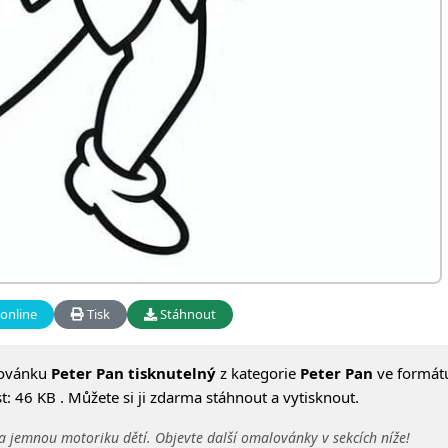
online
Tisk
Stáhnout
lovánku
Peter Pan tisknutelný
z kategorie
Peter Pan
ve formát
: 46 KB . Můžete si ji zdarma stáhnout a vytisknout.
a jemnou motoriku dětí. Objevte další omalovánky v sekcích níže!