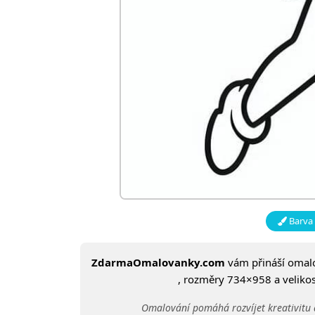
Barva 
ZdarmaOmalovanky.com
vám přináší oma
, rozměry 734×958 a velikost
Omalování pomáhá rozvíjet kreativitu 