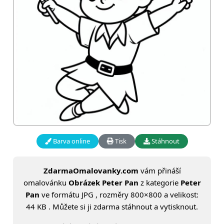
Barva online
Tisk
Stáhnout
ZdarmaOmalovanky.com
vám přináší
omalovánku
Obrázek Peter Pan
z kategorie
Peter
Pan
ve formátu JPG , rozměry 800×800 a velikost:
44 KB . Můžete si ji zdarma stáhnout a vytisknout.