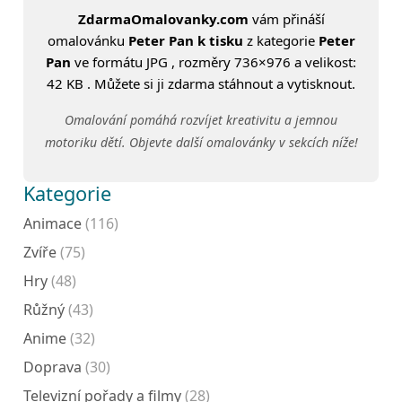
ZdarmaOmalovanky.com
vám přináší
omalovánku
Peter Pan k tisku
z kategorie
Peter
Pan
ve formátu JPG , rozměry 736×976 a velikost:
42 KB . Můžete si ji zdarma stáhnout a vytisknout.
Omalování pomáhá rozvíjet kreativitu a jemnou
motoriku dětí. Objevte další omalovánky v sekcích níže!
Kategorie
Animace
(116)
Zvíře
(75)
Hry
(48)
Růžný
(43)
Anime
(32)
Doprava
(30)
Televizní pořady a filmy
(28)