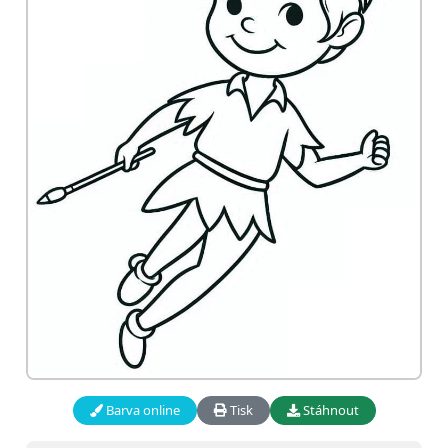
Barva online
Tisk
Stáhnout