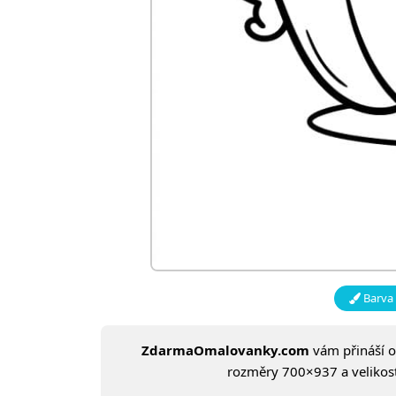
Barva 
ZdarmaOmalovanky.com
vám přináší 
rozměry 700×937 a velikost: