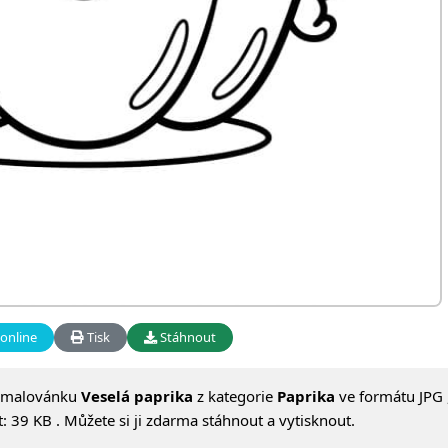
online
Tisk
Stáhnout
omalovánku
Veselá paprika
z kategorie
Paprika
ve formátu JPG 
 39 KB . Můžete si ji zdarma stáhnout a vytisknout.