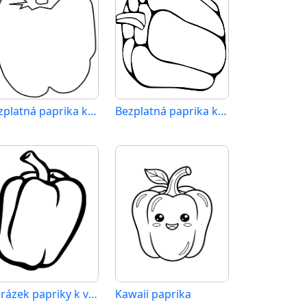
Bezplatná paprika k tisku
Bezplatná paprika k vytisknutí
Obrázek papriky k vytištění
Kawaii paprika