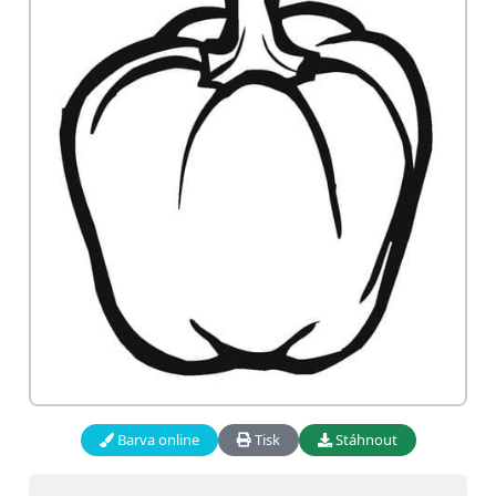
Barva online
Tisk
Stáhnout