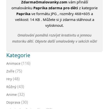
ZdarmaOmalovanky.com
vám přináší
omalovánku
Paprika zdarma pro děti
z kategorie
Paprika
ve formátu JPG , rozměry 468×605 a
velikost: 14 KB . Můžete si ji zdarma stáhnout a
vytisknout.
Omalování pomáhá rozvíjet kreativitu a jemnou
motoriku dětí. Objevte další omalovánky v sekcích níže!
Kategorie
(116)
Animace
(75)
Zvíře
(48)
Hry
(43)
Růžný
(32)
Anime
(30)
Doprava