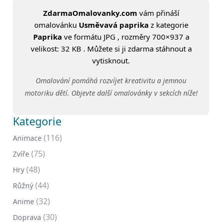
ZdarmaOmalovanky.com
vám přináší
omalovánku
Usměvavá paprika
z kategorie
Paprika
ve formátu JPG , rozměry 700×937 a
velikost: 32 KB . Můžete si ji zdarma stáhnout a
vytisknout.
Omalování pomáhá rozvíjet kreativitu a jemnou
motoriku dětí. Objevte další omalovánky v sekcích níže!
Kategorie
(116)
Animace
(75)
Zvíře
(48)
Hry
(44)
Růžný
(32)
Anime
(30)
Doprava