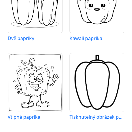
Dvě papriky
Kawaii paprika
Vtipná paprika
Tisknutelný obrázek papriky