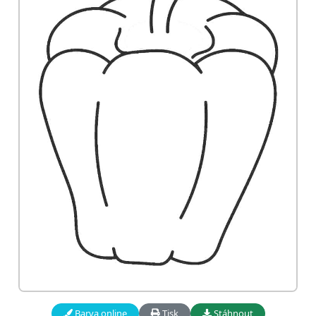
Barva online
Tisk
Stáhnout