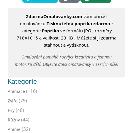
ZdarmaOmalovanky.com
vám přináší
omalovánku
Tisknutelná paprika zdarma
z
kategorie
Paprika
ve formátu JPG , rozměry
718×1015 a velikost: 23 KB . Můžete si ji zdarma
stáhnout a vytisknout.
Omalování pomáhá rozvíjet kreativitu a jemnou
motoriku dětí. Objevte další omalovánky v sekcích níže!
Kategorie
(116)
Animace
(75)
Zvíře
(48)
Hry
(44)
Růžný
(32)
Anime