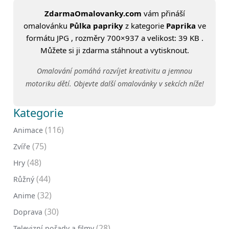
ZdarmaOmalovanky.com
vám přináší
omalovánku
Půlka papriky
z kategorie
Paprika
ve
formátu JPG , rozměry 700×937 a velikost: 39 KB .
Můžete si ji zdarma stáhnout a vytisknout.
Omalování pomáhá rozvíjet kreativitu a jemnou
motoriku dětí. Objevte další omalovánky v sekcích níže!
Kategorie
(116)
Animace
(75)
Zvíře
(48)
Hry
(44)
Růžný
(32)
Anime
(30)
Doprava
(28)
Televizní pořady a filmy