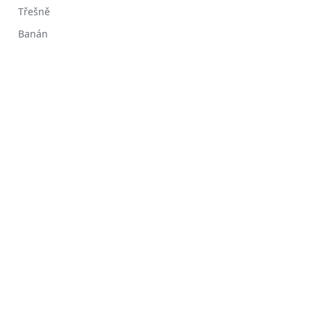
Třešně
Banán