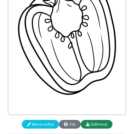
Barva online
Tisk
Stáhnout