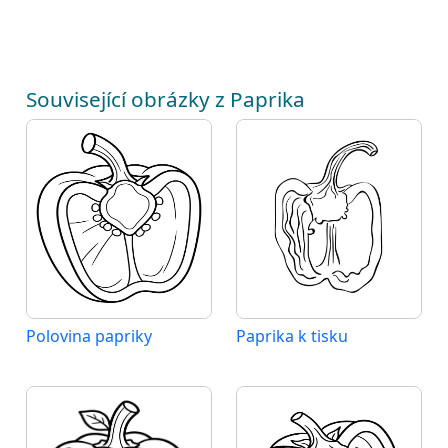
Související obrázky z Paprika
Polovina papriky
Paprika k tisku