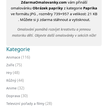
ZdarmaOmalovanky.com
vám přináší
omalovánku
Obrázek papriky
z kategorie
Paprika
ve formátu JPG , rozměry 739×957 a velikost: 21 KB
. Můžete si ji zdarma stáhnout a vytisknout.
Omalování pomáhá rozvíjet kreativitu a jemnou
motoriku dětí. Objevte další omalovánky v sekcích níže!
Kategorie
(116)
Animace
(75)
Zvíře
(48)
Hry
(44)
Růžný
(32)
Anime
(30)
Doprava
(28)
Televizní pořady a filmy