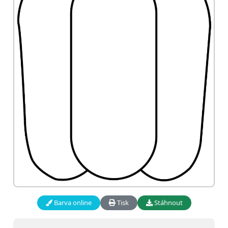
Barva online
Tisk
Stáhnout