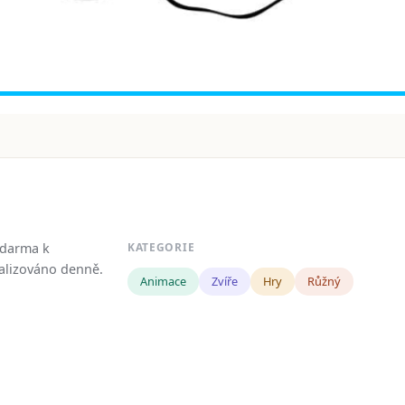
zdarma k
KATEGORIE
tualizováno denně.
Animace
Zvíře
Hry
Růžný