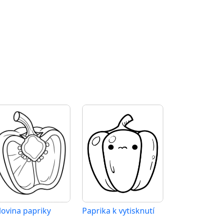
lovina papriky
Paprika k vytisknutí