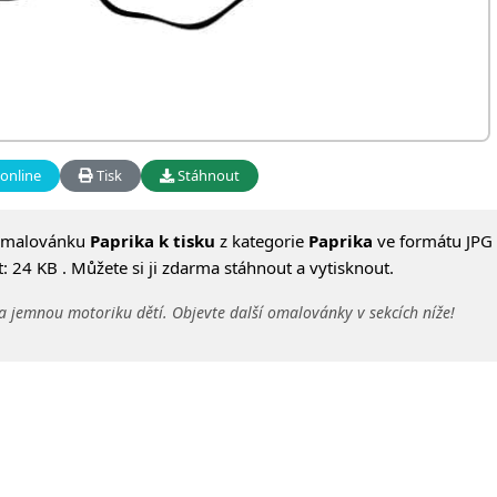
online
Tisk
Stáhnout
omalovánku
Paprika k tisku
z kategorie
Paprika
ve formátu JPG 
 24 KB . Můžete si ji zdarma stáhnout a vytisknout.
a jemnou motoriku dětí. Objevte další omalovánky v sekcích níže!