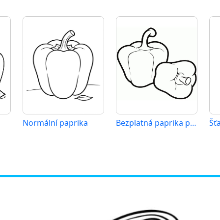
Normální paprika
Bezplatná paprika pro děti
Šť