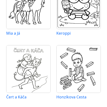
Mia a Já
Keroppi
Čert a Káča
Honzíkova Cesta