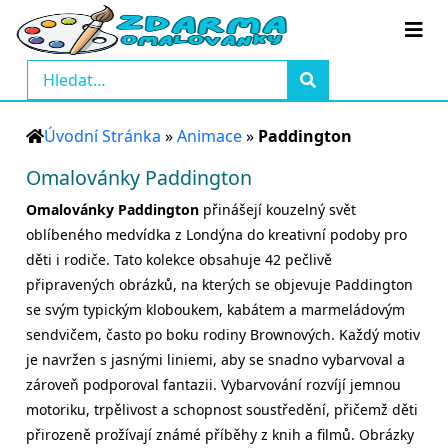
Úvodní Stránka
»
Animace
»
Paddington
Omalovánky Paddington
Omalovánky Paddington
přinášejí kouzelný svět
oblíbeného medvídka z Londýna do kreativní podoby pro
děti i rodiče. Tato kolekce obsahuje 42 pečlivě
připravených obrázků, na kterých se objevuje Paddington
se svým typickým kloboukem, kabátem a marmeládovým
sendvičem, často po boku rodiny Brownových. Každý motiv
je navržen s jasnými liniemi, aby se snadno vybarvoval a
zároveň podporoval fantazii. Vybarvování rozvíjí jemnou
motoriku, trpělivost a schopnost soustředění, přičemž děti
přirozeně prožívají známé příběhy z knih a filmů. Obrázky