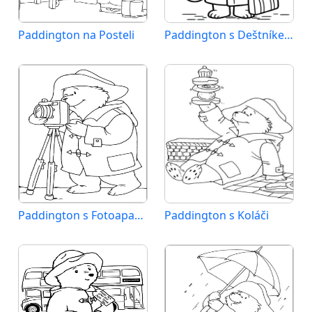
Paddington na Posteli
Paddington s Deštníkem
Paddington s Fotoaparátem
Paddington s Koláči