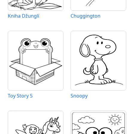
Kniha Džunglí
Chuggington
Toy Story 5
Snoopy