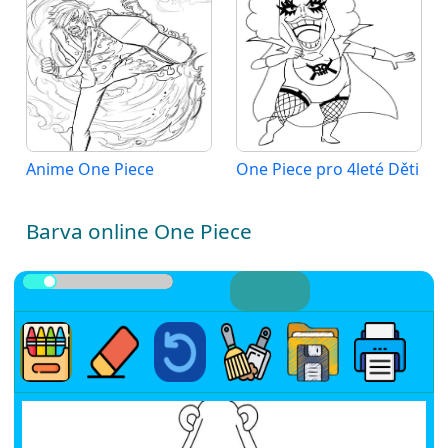
Anime One Piece
One Piece pro 4leté Děti
Barva online One Piece