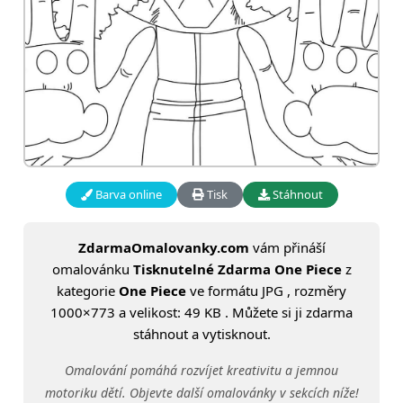
Barva online
Tisk
Stáhnout
ZdarmaOmalovanky.com
vám přináší
omalovánku
Tisknutelné Zdarma One Piece
z
kategorie
One Piece
ve formátu JPG , rozměry
1000×773 a velikost: 49 KB . Můžete si ji zdarma
stáhnout a vytisknout.
Omalování pomáhá rozvíjet kreativitu a jemnou
motoriku dětí. Objevte další omalovánky v sekcích níže!