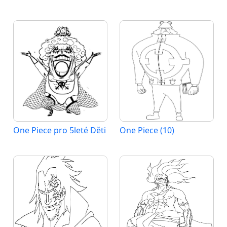
One Piece pro 5leté Děti
One Piece (10)