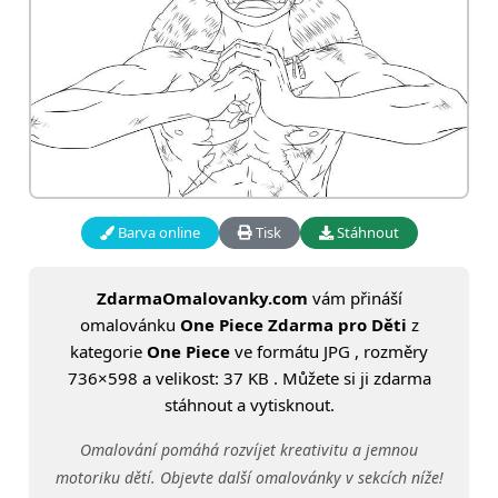
Barva online
Tisk
Stáhnout
ZdarmaOmalovanky.com
vám přináší
omalovánku
One Piece Zdarma pro Děti
z
kategorie
One Piece
ve formátu JPG , rozměry
736×598 a velikost: 37 KB . Můžete si ji zdarma
stáhnout a vytisknout.
Omalování pomáhá rozvíjet kreativitu a jemnou
motoriku dětí. Objevte další omalovánky v sekcích níže!