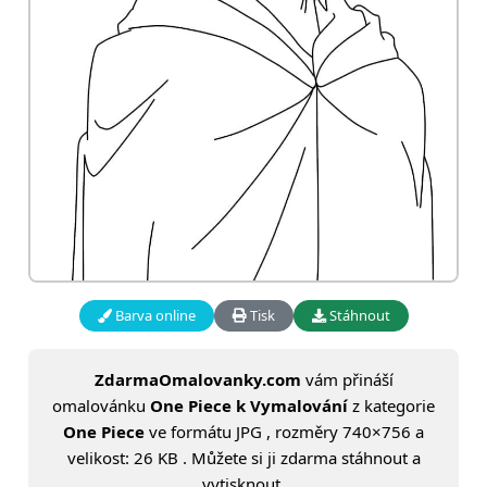
Barva online
Tisk
Stáhnout
ZdarmaOmalovanky.com
vám přináší
omalovánku
One Piece k Vymalování
z kategorie
One Piece
ve formátu JPG , rozměry 740×756 a
velikost: 26 KB . Můžete si ji zdarma stáhnout a
vytisknout.