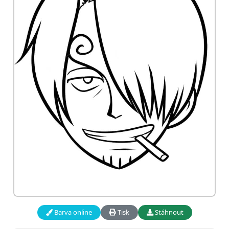
Barva online
Tisk
Stáhnout