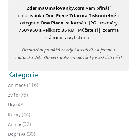
ZdarmaOmalovanky.com
vám přináší
omalovánku
One Piece Zdarma Tisknutelné
z
kategorie
One Piece
ve formátu JPG , rozměry
750×960 a velikost: 36 KB . Můžete si ji zdarma
stáhnout a vytisknout.
Omalování pomáhá rozvíjet kreativitu a jemnou
motoriku dětí. Objevte další omalovánky v sekcích níže!
Kategorie
(116)
Animace
(75)
Zvíře
(48)
Hry
(44)
Růžný
(32)
Anime
(30)
Doprava