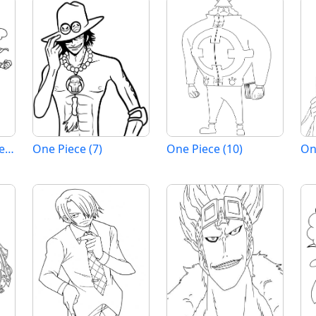
Tisknutelné One Piece Obrázek
One Piece (7)
One Piece (10)
On