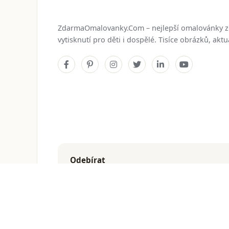
ZdarmaOmalovanky.Com – nejlepší omalovánky 
vytisknutí pro děti i dospělé. Tisíce obrázků, ak
Odebírat
Dostávejte nejnovější omalovánky přímo do e-mailu
© 2026
ZdarmaOmalovanky.Com
. Všechna práva vyhraz