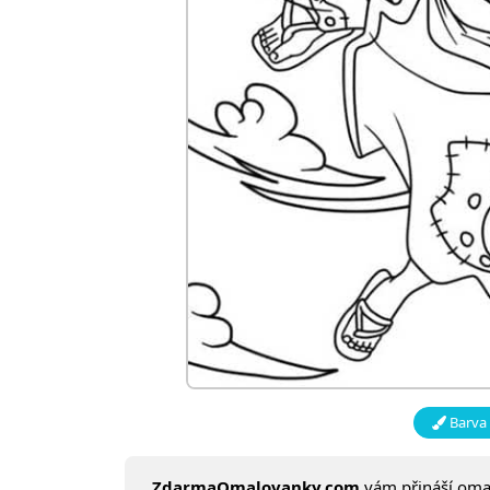
Barva 
ZdarmaOmalovanky.com
vám přináší om