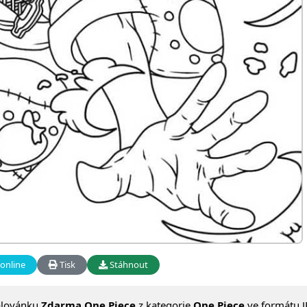
online
Tisk
Stáhnout
alovánku
Zdarma One Piece
z kategorie
One Piece
ve formátu J