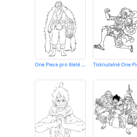
One Piece pro 6leté Děti