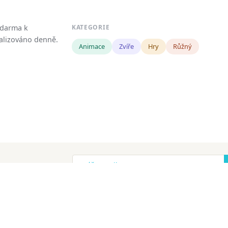
zdarma k
KATEGORIE
tualizováno denně.
Animace
Zvíře
Hry
Růžný
!
ena.
Copyright
Zásady