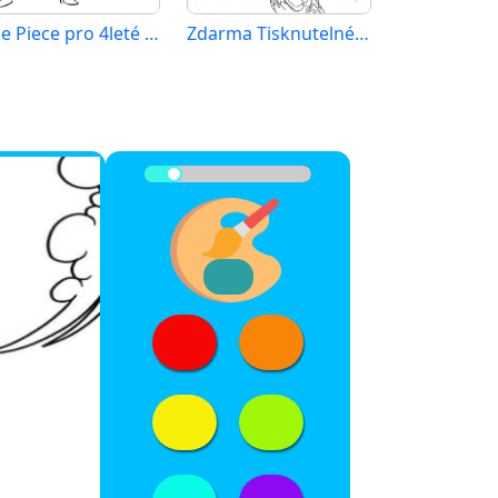
One Piece pro 4leté Děti
Zdarma Tisknutelné One Piece