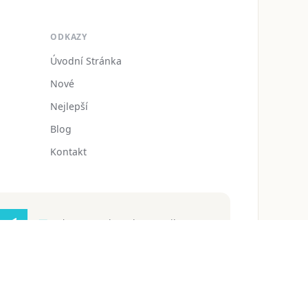
ODKAZY
Úvodní Stránka
Nové
Nejlepší
Blog
Kontakt
zdarmaomalovanky@gmail.com
 ochrany osobních údajů
Podmínky používání
Blog