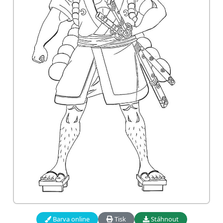
Barva online
Tisk
Stáhnout