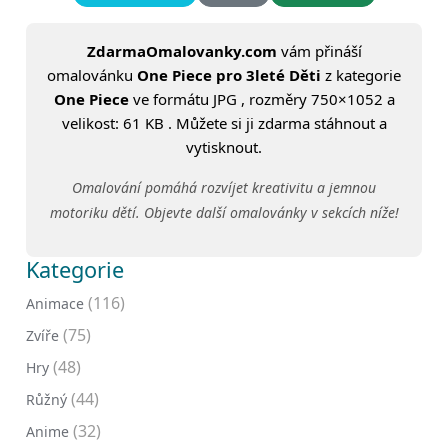
ZdarmaOmalovanky.com
vám přináší
omalovánku
One Piece pro 3leté Děti
z kategorie
One Piece
ve formátu JPG , rozměry 750×1052 a
velikost: 61 KB . Můžete si ji zdarma stáhnout a
vytisknout.
Omalování pomáhá rozvíjet kreativitu a jemnou
motoriku dětí. Objevte další omalovánky v sekcích níže!
Kategorie
(116)
Animace
(75)
Zvíře
(48)
Hry
(44)
Růžný
(32)
Anime