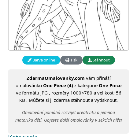
Barva online
Tisk
Stáhnout
ZdarmaOmalovanky.com
vám přináší
omalovánku
One Piece (4)
z kategorie
One Piece
ve formátu JPG , rozměry 1000×780 a velikost: 56
KB . Můžete si ji zdarma stáhnout a vytisknout.
Omalování pomáhá rozvíjet kreativitu a jemnou
motoriku dětí. Objevte další omalovánky v sekcích níže!