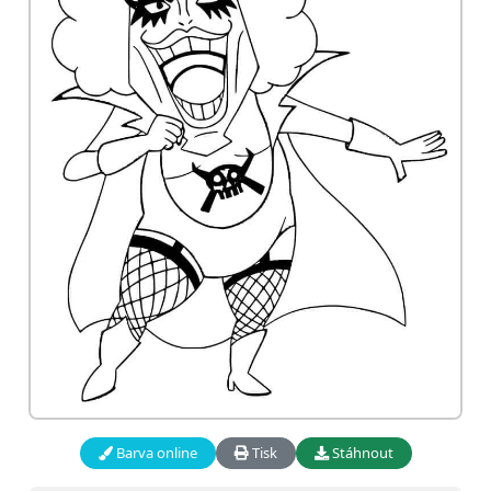
Barva online
Tisk
Stáhnout