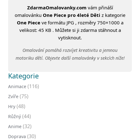
ZdarmaOmalovanky.com
vám přináší
omalovánku
One Piece pro 4leté Děti
z kategorie
One Piece
ve formátu JPG , rozměry 750×1000 a
velikost: 45 KB . Můžete si ji zdarma stáhnout a
vytisknout.
Omalování pomáhá rozvíjet kreativitu a jemnou
motoriku dětí. Objevte další omalovánky v sekcích níže!
Kategorie
(116)
Animace
(75)
Zvíře
(48)
Hry
(44)
Růžný
(32)
Anime
(30)
Doprava