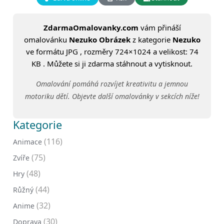
ZdarmaOmalovanky.com
vám přináší
omalovánku
Nezuko Obrázek
z kategorie
Nezuko
ve formátu JPG , rozměry 724×1024 a velikost: 74
KB . Můžete si ji zdarma stáhnout a vytisknout.
Omalování pomáhá rozvíjet kreativitu a jemnou
motoriku dětí. Objevte další omalovánky v sekcích níže!
Kategorie
(116)
Animace
(75)
Zvíře
(48)
Hry
(44)
Růžný
(32)
Anime
(30)
Doprava