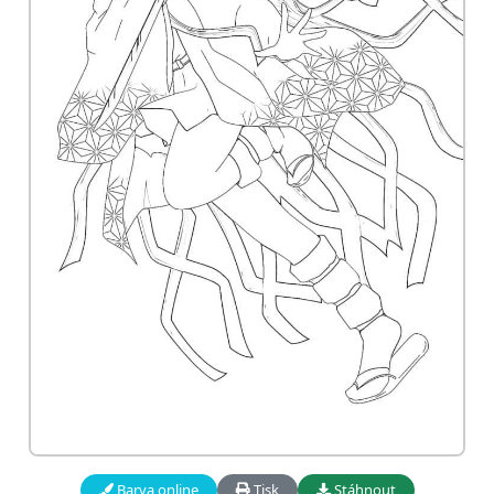
Barva online
Tisk
Stáhnout