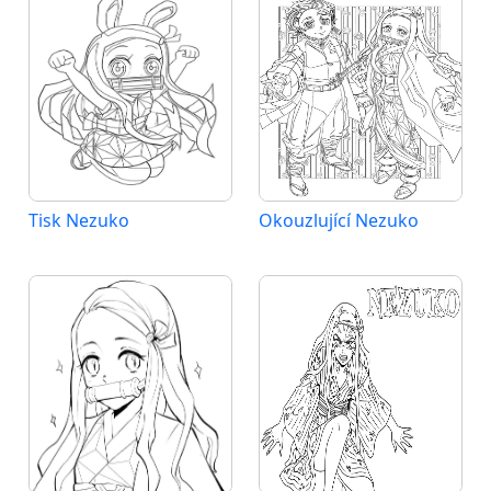
Tisk Nezuko
Okouzlující Nezuko