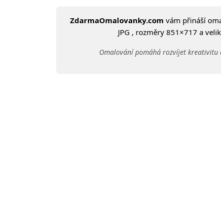
ZdarmaOmalovanky.com
vám přináší om
JPG , rozměry 851×717 a veliko
Omalování pomáhá rozvíjet kreativitu 