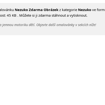
alovánku
Nezuko Zdarma Obrázek
z kategorie
Nezuko
ve form
st: 45 KB . Můžete si ji zdarma stáhnout a vytisknout.
a jemnou motoriku dětí. Objevte další omalovánky v sekcích níže!