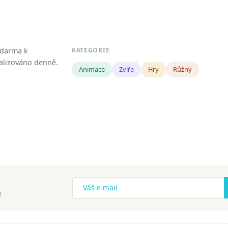
zdarma k
KATEGORIE
tualizováno denně.
Animace
Zvíře
Hry
Růžný
!