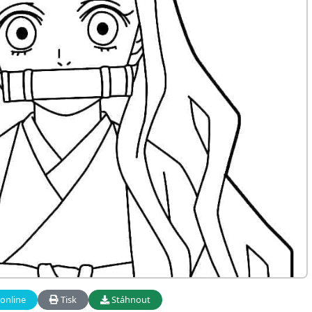
online
Tisk
Stáhnout