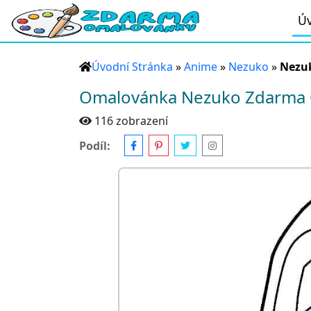
Úv
Úvodní Stránka
»
Anime
»
Nezuko
»
Nezu
Omalovánka Nezuko Zdarma 
116 zobrazení
Podíl: