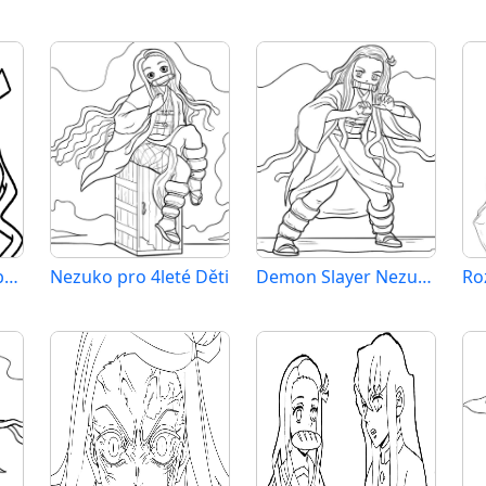
Zdarma Nezuko Obrázek
Nezuko pro 4leté Děti
Demon Slayer Nezuko
Ro