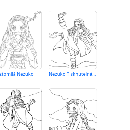
ztomilá Nezuko
Nezuko Tisknutelná Zdarma