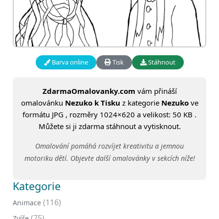
Barva online
Tisk
Stáhnout
ZdarmaOmalovanky.com
vám přináší
omalovánku
Nezuko k Tisku
z kategorie
Nezuko
ve
formátu JPG , rozměry 1024×620 a velikost: 50 KB .
Můžete si ji zdarma stáhnout a vytisknout.
Omalování pomáhá rozvíjet kreativitu a jemnou
motoriku dětí. Objevte další omalovánky v sekcích níže!
Kategorie
(116)
Animace
(75)
Zvíře