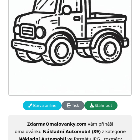
Barva online
Tisk
Stáhnout
ZdarmaOmalovanky.com
vám přináší
omalovánku
Nákladní Automobil (39)
z kategorie
Nákladní Automobil
ve formátu JPG , rozměry