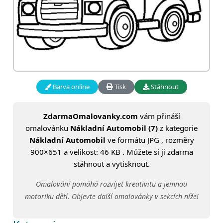
Barva online
Tisk
Stáhnout
ZdarmaOmalovanky.com
vám přináší
omalovánku
Nákladní Automobil (7)
z kategorie
Nákladní Automobil
ve formátu JPG , rozměry
900×651 a velikost: 46 KB . Můžete si ji zdarma
stáhnout a vytisknout.
Omalování pomáhá rozvíjet kreativitu a jemnou
motoriku dětí. Objevte další omalovánky v sekcích níže!