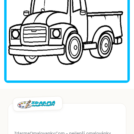
ZdarmaOmalovanky.Com – nejlepší omalovánky