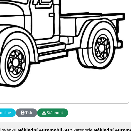
online
Tisk
Stáhnout
alovánku
Nákladní Automobil (4)
z kategorie
Nákladní Automo