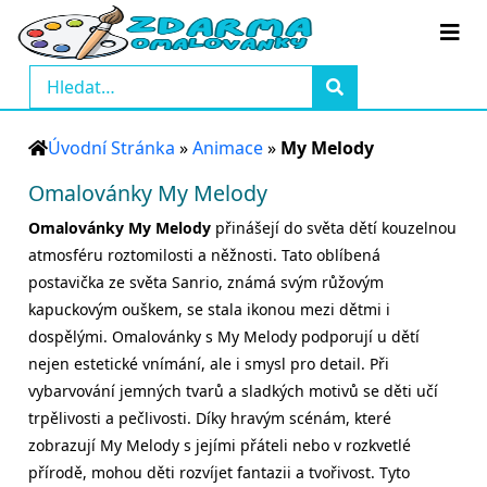
Úvodní Stránka
»
Animace
»
My Melody
Omalovánky My Melody
Omalovánky My Melody
přinášejí do světa dětí kouzelnou
atmosféru roztomilosti a něžnosti. Tato oblíbená
postavička ze světa Sanrio, známá svým růžovým
kapuckovým ouškem, se stala ikonou mezi dětmi i
dospělými. Omalovánky s My Melody podporují u dětí
nejen estetické vnímání, ale i smysl pro detail. Při
vybarvování jemných tvarů a sladkých motivů se děti učí
trpělivosti a pečlivosti. Díky hravým scénám, které
zobrazují My Melody s jejími přáteli nebo v rozkvetlé
přírodě, mohou děti rozvíjet fantazii a tvořivost. Tyto