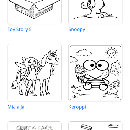
Toy Story 5
Snoopy
Mia a Já
Keroppi