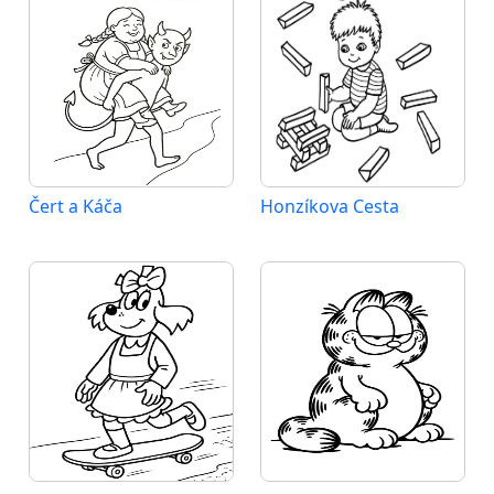
Čert a Káča
Honzíkova Cesta