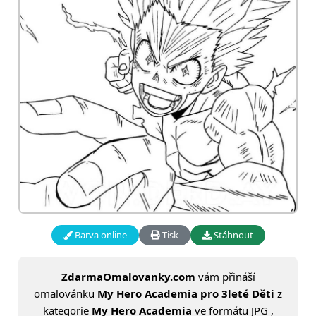
Barva online
Tisk
Stáhnout
ZdarmaOmalovanky.com
vám přináší
omalovánku
My Hero Academia pro 3leté Děti
z
kategorie
My Hero Academia
ve formátu JPG ,