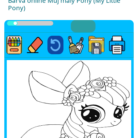
Barva online Můj malý Pony (My Little
Pony)