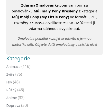
ZdarmaOmalovanky.com
vám přináší
omalovánku
Můj malý Pony Kreslený
z kategorie
Můj malý Pony (My Little Pony)
ve formátu JPG ,
rozměry 750×994 a velikost: 50 KB . Můžete si ji
zdarma stáhnout a vytisknout.
Omalování pomáhá rozvíjet kreativitu a jemnou
motoriku dětí. Objevte další omalovánky v sekcích níže!
Kategorie
(116)
Animace
(75)
Zvíře
(48)
Hry
(46)
Růžný
(32)
Anime
(30)
Doprava