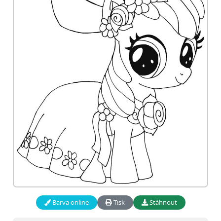
Barva online
Tisk
Stáhnout