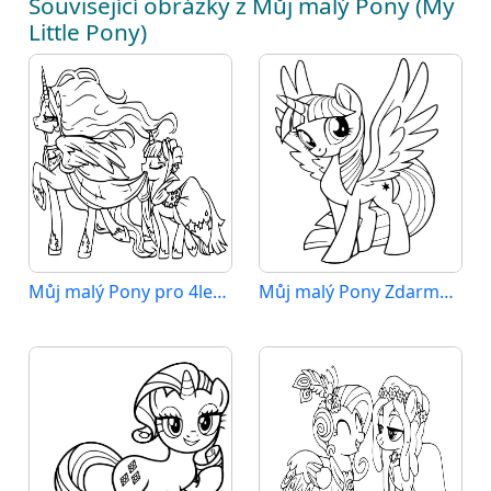
Související obrázky z Můj malý Pony (My
Little Pony)
Můj malý Pony pro 4leté Děti
Můj malý Pony Zdarma Tisknutelný