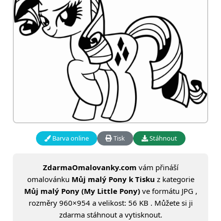
Barva online
Tisk
Stáhnout
ZdarmaOmalovanky.com
vám přináší
omalovánku
Můj malý Pony k Tisku
z kategorie
Můj malý Pony (My Little Pony)
ve formátu JPG ,
rozměry 960×954 a velikost: 56 KB . Můžete si ji
zdarma stáhnout a vytisknout.