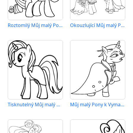
Roztomilý Můj malý Pony
Okouzlující Můj malý Pony
Tisknutelný Můj malý Pony Obrázek
Můj malý Pony k Vymalování