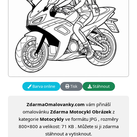
Barva online
Tisk
Stáhnout
ZdarmaOmalovanky.com
vám přináší
omalovánku
Zdarma Motocykl Obrázek
z
kategorie
Motocykly
ve formátu JPG , rozměry
800×800 a velikost: 71 KB . Můžete si ji zdarma
stáhnout a vytisknout.