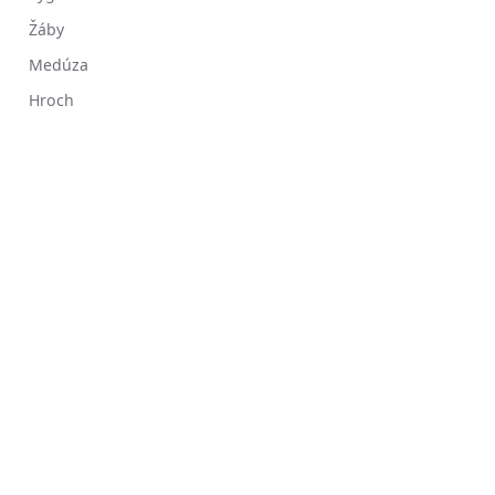
Žáby
Medúza
Hroch