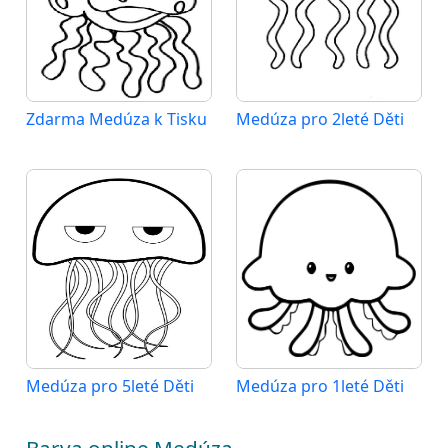
Zdarma Medúza k Tisku
Medúza pro 2leté Děti
Medúza pro 5leté Děti
Medúza pro 1leté Děti
Barva online Medúza