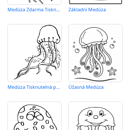
Medúza Zdarma Tisknutelná
Základní Medúza
Medúza Tisknutelná pro Děti
Úžasná Medúza