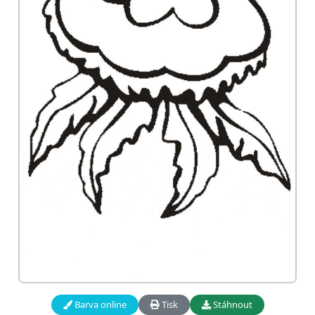
Barva online
Tisk
Stáhnout