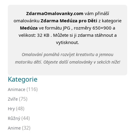
ZdarmaOmalovanky.com
vám přináší
omalovánku
Zdarma Medúza pro Děti
z kategorie
Medúza
ve formátu JPG , rozměry 650×900 a
velikost: 32 KB . Můžete si ji zdarma stáhnout a
vytisknout.
Omalování pomáhá rozvíjet kreativitu a jemnou
motoriku dětí. Objevte další omalovánky v sekcích níže!
Kategorie
(116)
Animace
(75)
Zvíře
(48)
Hry
(44)
Růžný
(32)
Anime